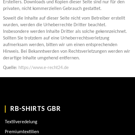
Erstellers. Downloads und Kopien dieser Seite sind nur für den
privaten, nicht kommerziellen Gebrauch gestattet.
Soweit die Inhalte auf dieser Seite nicht vom Betreiber erstellt
wurden, werden die Urheberrechte Dritter beachtet.
Insbesondere werden Inhalte Dritter als solche gekennzeichnet.
Sollten Sie trotzdem auf eine Urheberrechtsverletzung
aufmerksam werden, bitten wir um einen entsprechenden
Hinweis. Bei Bekanntwerden von Rechtsverletzungen werden wir
derartige Inhalte umgehend entfernen.
Quelle:
https://www.e-recht24.de
RB-SHIRTS GBR
Textilveredelung
Premiumtextilien