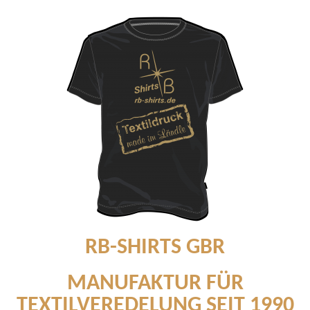
RB-SHIRTS GBR
MANUFAKTUR FÜR
TEXTILVEREDELUNG SEIT 1990